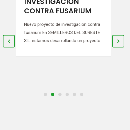
INVESTIGACIÓN
pa
A
CONTRA FUSARIUM
de
p
Nuevo proyecto de investigación contra
bi
fusarium En SEMILLEROS DEL SURESTE
S.L. estamos desarrollando un proyecto
USO
OBT
COM
CRE