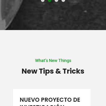
What’s New Things
New Tips & Tricks
NUEVO PROYECTO DE
Se