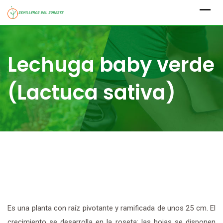
Skip
to
content
Lechuga baby verde
(Lactuca sativa)
Es una planta con raíz pivotante y ramificada de unos 25 cm. El
crecimiento se desarrolla en la roseta; las hojas se disponen