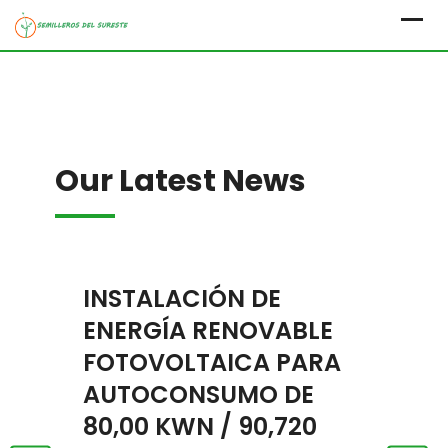
Skip
to
content
Our Latest News
INSTALACIÓN DE
N
e
ENERGÍA RENOVABLE
I
FOTOVOLTAICA PARA
C
AUTOCONSUMO DE
Nue
80,00 KWN / 90,720
fus
e