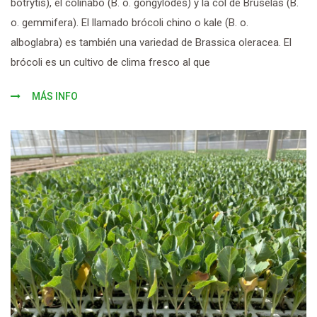
botrytis), el colinabo (B. o. gongylodes) y la col de Bruselas (B.
o. gemmifera). El llamado brócoli chino o kale (B. o.
alboglabra) es también una variedad de Brassica oleracea. El
brócoli es un cultivo de clima fresco al que
MÁS INFO