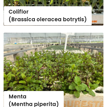
Coliflor
(Brassica oleracea botrytis)
(Mentha piperita)
Menta
(Mentha piperita)