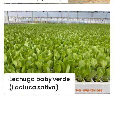
Lechuga baby verde
(Lactuca sativa)
Lechuga baby verde
(Lactuca sativa)