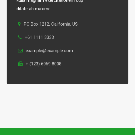
Nulla magnam exercitationem cup
iditate ab maxime.
PO Box 1212, California, US
+61 1111 3333
example@example.com
+ (123) 6969 8008