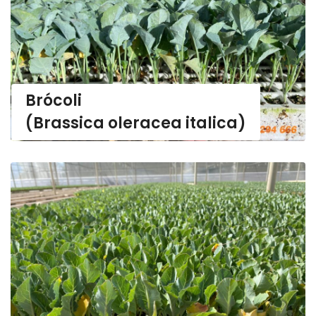
Brócoli
(Brassica oleracea italica)
(Brassica oleracea botrytis)