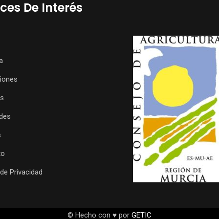
ces De Interés
a
ciones
os
des
s
to
 de Privacidad
© Hecho con ♥ por
GETIC